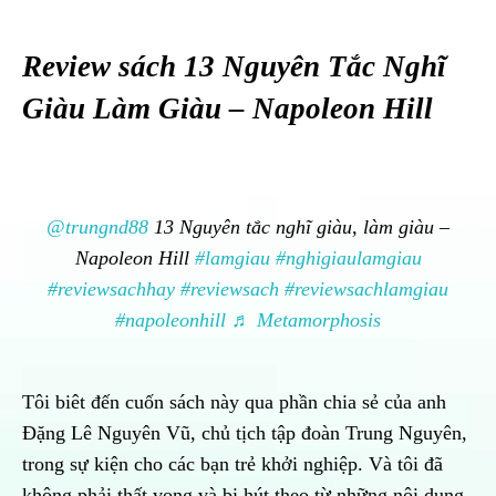
Review sách 13 Nguyên Tắc Nghĩ
Giàu Làm Giàu – Napoleon Hill
@trungnd88
13 Nguyên tắc nghĩ giàu, làm giàu –
Napoleon Hill
#lamgiau
#nghigiaulamgiau
#reviewsachhay
#reviewsach
#reviewsachlamgiau
#napoleonhill
♬ Metamorphosis
Tôi biêt đến cuốn sách này qua phần chia sẻ của anh
Đặng Lê Nguyên Vũ, chủ tịch tập đoàn Trung Nguyên,
trong sự kiện cho các bạn trẻ khởi nghiệp. Và tôi đã
không phải thất vọng và bị hút theo từ những nội dung