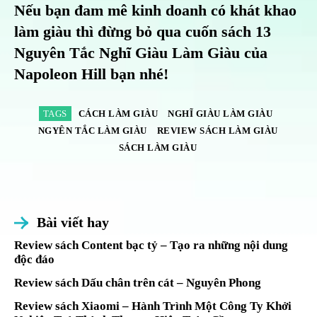
Nếu bạn đam mê kinh doanh có khát khao
làm giàu thì đừng bỏ qua cuốn sách 13
Nguyên Tắc Nghĩ Giàu Làm Giàu của
Napoleon Hill bạn nhé!
TAGS
CÁCH LÀM GIÀU
NGHĨ GIÀU LÀM GIÀU
NGYÊN TẮC LÀM GIÀU
REVIEW SÁCH LÀM GIÀU
SÁCH LÀM GIÀU
Bài viết hay
Review sách Content bạc tỷ – Tạo ra những nội dung
độc đáo
Review sách Dấu chân trên cát – Nguyên Phong
Review sách Xiaomi – Hành Trình Một Công Ty Khởi