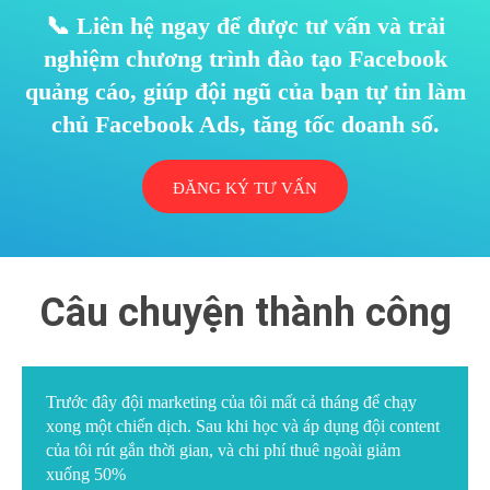
📞 Liên hệ ngay để được tư vấn và trải
nghiệm chương trình đào tạo Facebook
quảng cáo, giúp đội ngũ của bạn tự tin làm
chủ Facebook Ads, tăng tốc doanh số.
ĐĂNG KÝ TƯ VẤN
Câu chuyện thành công
Trước đây đội marketing của tôi mất cả tháng để chạy
xong một chiến dịch. Sau khi học và áp dụng đội content
của tôi rút gắn thời gian, và chi phí thuê ngoài giảm
xuống 50%