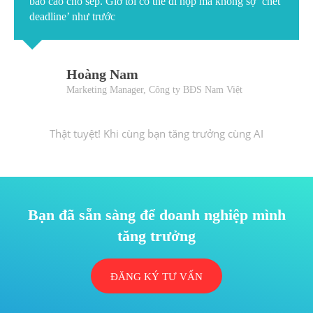
báo cáo cho sếp. Giờ tôi có thể đi họp mà không sợ ‘chết
deadline’ như trước
Hoàng Nam
Marketing Manager, Công ty BĐS Nam Việt
Thật tuyệt! Khi cùng bạn tăng trưởng cùng AI
Bạn đã sẵn sàng để doanh nghiệp mình
tăng trưởng
ĐĂNG KÝ TƯ VẤN