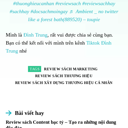
#thuonghieucanhan
#reviewsach
#reviewsachhay
#sachhay
#docsachmoingay
♬ Ambient _ no twitter
like a forest bath(889520) – toupie
Mình là
Đình Trung
, rất vui được chia sẻ cùng bạn.
Bạn có thể kết nối với mình trên kênh
Tiktok Đình
Trung
nhé
TAGS
REVIEW SÁCH MARKETING
REVIEW SÁCH THƯƠNG HIỆU
REVIEW SÁCH XÂY DỰNG THƯƠNG HIỆU CÁ NHÂN
Bài viết hay
Review sách Content bạc tỷ – Tạo ra những nội dung
độc đáo