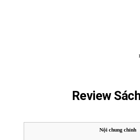
Đình Trung
Khóa Học
Sách Hay
B
Review Sách
Nội chung chính