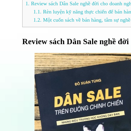
1.
Review sách Dân Sale nghề đời cho doanh ngh
1.1.
Rèn luyện kỹ năng thực chiến để bán hà
1.2.
Một cuốn sách về bán hàng, tâm sự nghề 
Review sách Dân Sale nghề đời