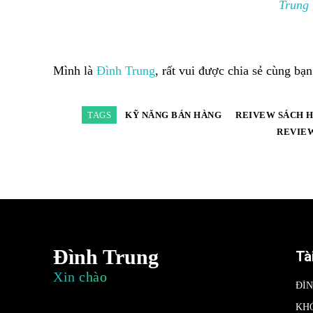
Trung
Mình là
Đình Trung
, rất vui được chia sẻ cùng bạ
TAGS
KỸ NĂNG BÁN HÀNG
REIVEW SÁCH 
REVIEW
Đình Trung
Tà
Xin chào
ĐÌ
KH