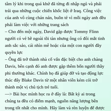
tâm lý khi trong quá khứ đã từng đi nhập ngủ và phải
trải qua những cuộc chiến khốc liệt ở Iraq. Công việc
của anh vô cùng chán nản, buồn tẻ vì mỗi ngày anh đều
phải làm việc với những trang sách
– Cho đến một ngày, David gặp được Tommy Flinn
người có vẻ bề ngoài tồi tàn nhưng ông có đôi mắt tinh
anh sắc sảo, cái nhìn mê hoặc của một con người đầy
quyền lực
– Ông đã trở thành nhà cố vấn đặc biệt cho anh chàng
Davis, bên cạnh đó anh được gặp thêm bốn người thầy
phi thường khác. Chính họ đã giúp đỡ và tạo động lực
thúc đẩy Blake Davis từ một nhân viên kém cỏi trở
thành một vị chủ tịch trẻ tuổi.
—> Bài học mình học ra ở đây là: Bất kỳ ai trong
chúng ta đều có điểm mạnh, nguồn năng lượng bên
trong tốt nhất cho mình. Hãy làm và rèn luyện để được