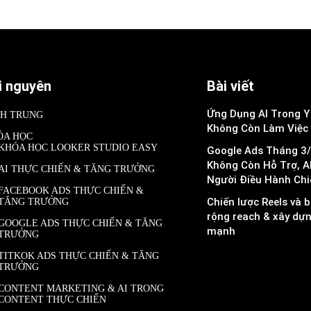
i nguyên
Bài viết
Ứng Dụng AI Trong Y 
NH TRUNG
Không Còn Làm Việc
ÓA HỌC
KHÓA HỌC LOOKER STUDIO EASY
Google Ads Tháng 3/
Không Còn Hỗ Trợ, A
AI THỰC CHIẾN & TĂNG TRƯỞNG
Người Điều Hành Chi
FACEBOOK ADS THỰC CHIẾN &
Chiến lược Reels và b
TĂNG TRƯỞNG
rộng reach & xây dự
GOOGLE ADS THỰC CHIẾN & TĂNG
mạnh
TRƯỞNG
TITKOK ADS THỰC CHIẾN & TĂNG
TRƯỞNG
CONTENT MARKETING & AI TRONG
CONTENT THỰC CHIẾN