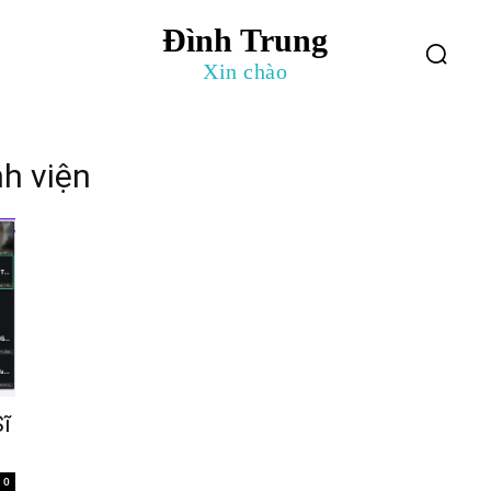
Đình Trung
log
Giới Thiệu
Xin chào
h viện
Sĩ
0