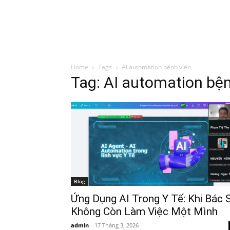
Đình Trung
Khóa Học
Sách Hay
B
Home
Tags
AI automation bệnh viện
Tag: AI automation bện
Blog
Ứng Dụng AI Trong Y Tế: Khi Bác 
Không Còn Làm Việc Một Mình
admin
-
17 Tháng 3, 2026