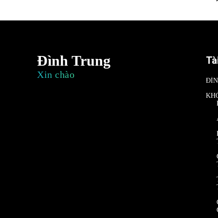
Đình Trung
Tà
Xin chào
ĐÌ
KH