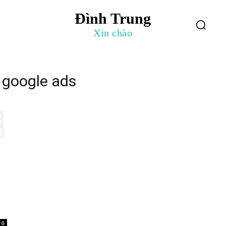
Đình Trung
log
Giới Thiệu
Xin chào
 google ads
0