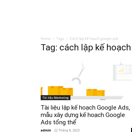
Đình Trung
Khóa Học
Sách Hay
B
Home
Tags
Cách lập kế hoạch google ads
Tag: cách lập kế hoạch
Tài liệu Marketing
Tài liệu lập kế hoạch Google Ads,
mẫu xây dựng kế hoạch Google
Ads tổng thể
admin
-
22 Tháng 8, 2023