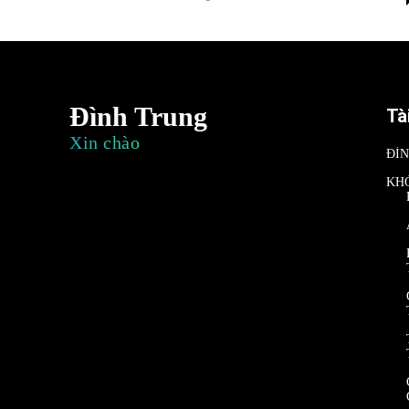
Đình Trung
Tà
Xin chào
ĐÌ
KH