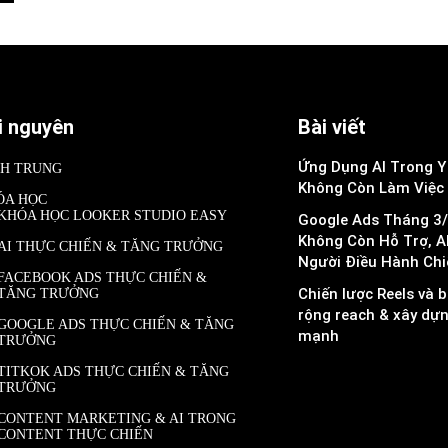
i nguyên
Bài viết
Ứng Dụng AI Trong Y 
NH TRUNG
Không Còn Làm Việc
ÓA HỌC
KHÓA HỌC LOOKER STUDIO EASY
Google Ads Tháng 3/
Không Còn Hỗ Trợ, A
AI THỰC CHIẾN & TĂNG TRƯỞNG
Người Điều Hành Chi
FACEBOOK ADS THỰC CHIẾN &
Chiến lược Reels và b
TĂNG TRƯỞNG
rộng reach & xây dự
GOOGLE ADS THỰC CHIẾN & TĂNG
mạnh
TRƯỞNG
TITKOK ADS THỰC CHIẾN & TĂNG
TRƯỞNG
CONTENT MARKETING & AI TRONG
CONTENT THỰC CHIẾN