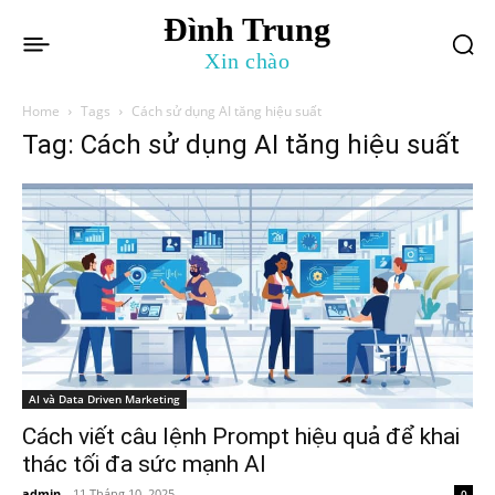
Đình Trung
Xin chào
Home
Tags
Cách sử dụng AI tăng hiệu suất
Tag: Cách sử dụng AI tăng hiệu suất
AI và Data Driven Marketing
Cách viết câu lệnh Prompt hiệu quả để khai
thác tối đa sức mạnh AI
admin
-
11 Tháng 10, 2025
0