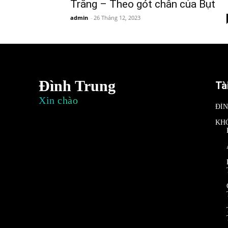
Trắng – Theo gót chân của Bụt
admin
-
26 Tháng 12, 2023
Đình Trung
Tà
Xin chào
ĐÌ
KH