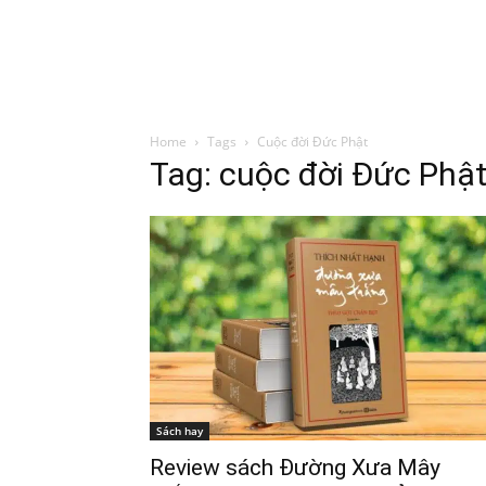
Đình Trung
Khóa Học
Sách Hay
B
Home
Tags
Cuộc đời Đức Phật
Tag: cuộc đời Đức Phậ
Sách hay
Review sách Đường Xưa Mây