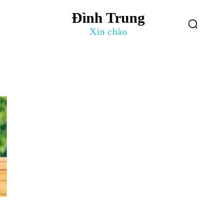
Đình Trung
log
Giới Thiệu
Xin chào
t