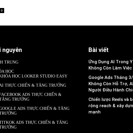
0
i nguyên
Bài viết
Ứng Dụng AI Trong Y 
NH TRUNG
Không Còn Làm Việc
ÓA HỌC
KHÓA HỌC LOOKER STUDIO EASY
Google Ads Tháng 3/
Không Còn Hỗ Trợ, A
AI THỰC CHIẾN & TĂNG TRƯỞNG
Người Điều Hành Chi
FACEBOOK ADS THỰC CHIẾN &
Chiến lược Reels và b
TĂNG TRƯỞNG
rộng reach & xây dự
GOOGLE ADS THỰC CHIẾN & TĂNG
mạnh
TRƯỞNG
TITKOK ADS THỰC CHIẾN & TĂNG
TRƯỞNG