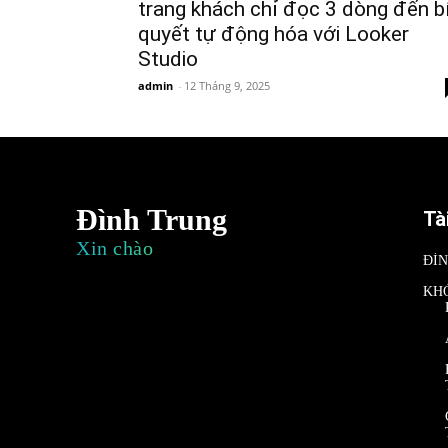
trang khách chỉ đọc 3 dòng đến b
quyết tự động hóa với Looker
Studio
admin
-
12 Tháng 9, 2025
Đình Trung
Tà
Xin chào
ĐÌ
KH