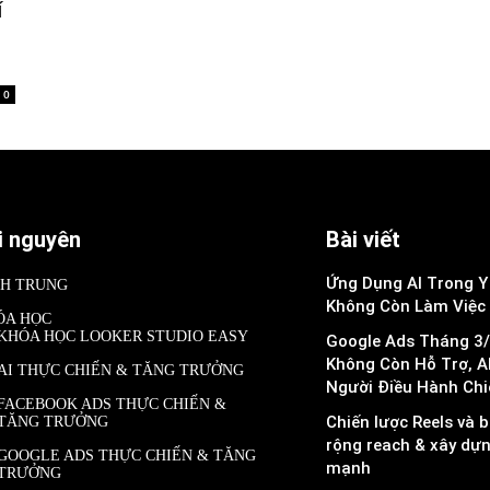
í
0
i nguyên
Bài viết
Ứng Dụng AI Trong Y 
NH TRUNG
Không Còn Làm Việc
ÓA HỌC
KHÓA HỌC LOOKER STUDIO EASY
Google Ads Tháng 3/
Không Còn Hỗ Trợ, A
AI THỰC CHIẾN & TĂNG TRƯỞNG
Người Điều Hành Chi
FACEBOOK ADS THỰC CHIẾN &
Chiến lược Reels và b
TĂNG TRƯỞNG
rộng reach & xây dự
GOOGLE ADS THỰC CHIẾN & TĂNG
mạnh
TRƯỞNG