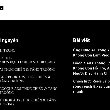
0
i nguyên
Bài viết
Ứng Dụng AI Trong Y 
NH TRUNG
Không Còn Làm Việc
ÓA HỌC
KHÓA HỌC LOOKER STUDIO EASY
Google Ads Tháng 3/
Không Còn Hỗ Trợ, A
AI THỰC CHIẾN & TĂNG TRƯỞNG
Người Điều Hành Chi
FACEBOOK ADS THỰC CHIẾN &
Chiến lược Reels và b
TĂNG TRƯỞNG
rộng reach & xây dự
GOOGLE ADS THỰC CHIẾN & TĂNG
mạnh
TRƯỞNG
TITKOK ADS THỰC CHIẾN & TĂNG
TRƯỞNG