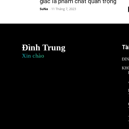
giác là phẩm chất quan trọng
SuNa
-
11 Tháng 7, 2023
Đình Trung
Tà
Xin chào
ĐÌ
KH