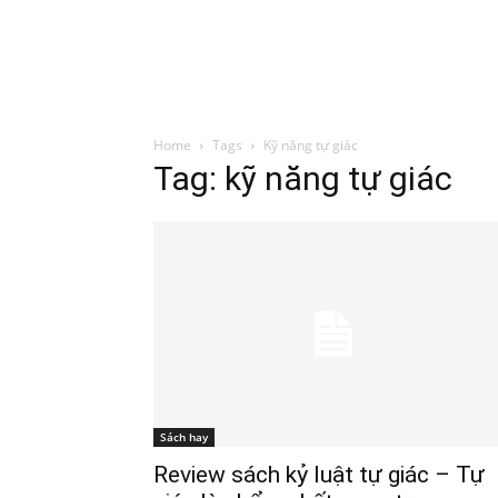
Đình Trung
Khóa Học
Sách Hay
B
Home
Tags
Kỹ năng tự giác
Tag: kỹ năng tự giác
Sách hay
Review sách kỷ luật tự giác – Tự