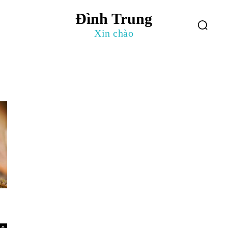
Đình Trung
log
Giới Thiệu
Xin chào
0