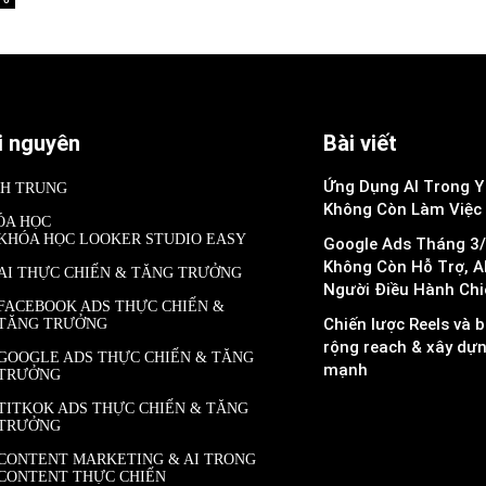
i nguyên
Bài viết
Ứng Dụng AI Trong Y 
NH TRUNG
Không Còn Làm Việc
ÓA HỌC
KHÓA HỌC LOOKER STUDIO EASY
Google Ads Tháng 3/
Không Còn Hỗ Trợ, A
AI THỰC CHIẾN & TĂNG TRƯỞNG
Người Điều Hành Chi
FACEBOOK ADS THỰC CHIẾN &
Chiến lược Reels và b
TĂNG TRƯỞNG
rộng reach & xây dự
GOOGLE ADS THỰC CHIẾN & TĂNG
mạnh
TRƯỞNG
TITKOK ADS THỰC CHIẾN & TĂNG
TRƯỞNG
CONTENT MARKETING & AI TRONG
CONTENT THỰC CHIẾN