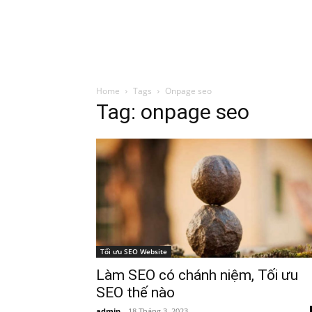
Đình Trung
Khóa Học
Sách Hay
B
Home
Tags
Onpage seo
Tag: onpage seo
Tối ưu SEO Website
Làm SEO có chánh niệm, Tối ưu
SEO thế nào
admin
-
18 Tháng 3, 2023