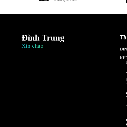
Đình Trung
Tà
Xin chào
ĐÌ
KH