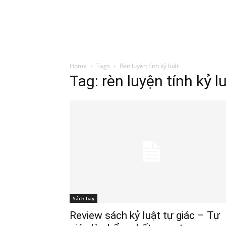
Đình Trung
Khóa Học
Sách Hay
B
Home
Tags
Rèn luyện tính kỷ luật
Tag: rèn luyện tính kỷ l
Sách hay
Review sách kỷ luật tự giác – Tự