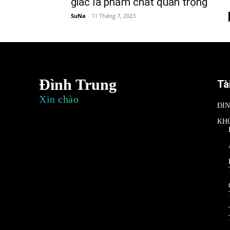
giác là phẩm chất quan trọng
SuNa
-
11 Tháng 7, 2023
Đình Trung
Tà
Xin chào
ĐÌ
KH