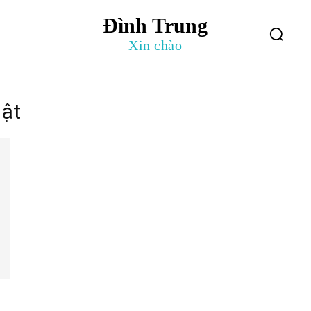
Đình Trung
log
Giới Thiệu
Xin chào
uật