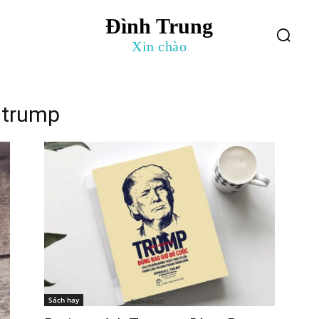
Đình Trung
log
Giới Thiệu
Xin chào
 trump
Sách hay