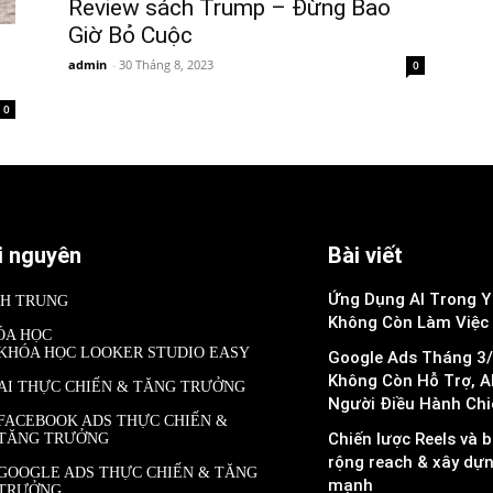
Review sách Trump – Đừng Bao
Giờ Bỏ Cuộc
admin
-
30 Tháng 8, 2023
0
0
i nguyên
Bài viết
Ứng Dụng AI Trong Y 
NH TRUNG
Không Còn Làm Việc
ÓA HỌC
KHÓA HỌC LOOKER STUDIO EASY
Google Ads Tháng 3/
Không Còn Hỗ Trợ, A
AI THỰC CHIẾN & TĂNG TRƯỞNG
Người Điều Hành Chi
FACEBOOK ADS THỰC CHIẾN &
Chiến lược Reels và b
TĂNG TRƯỞNG
rộng reach & xây dự
GOOGLE ADS THỰC CHIẾN & TĂNG
mạnh
TRƯỞNG