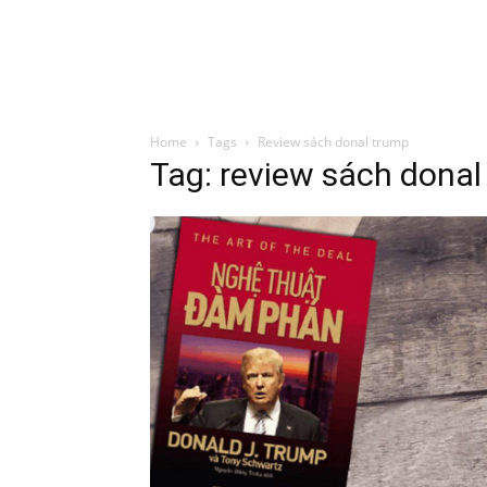
Đình Trung
Khóa Học
Sách Hay
B
Home
Tags
Review sách donal trump
Tag: review sách donal