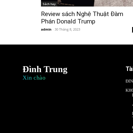
Sách hay
Review sách Nghệ Thuật Đàm
Phán Donald Trump
admin
-
30 Tháng 8, 2023
Đình Trung
Tà
Xin chào
ĐÌ
KH