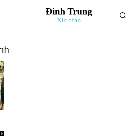
Đình Trung
log
Giới Thiệu
Xin chào
inh
0