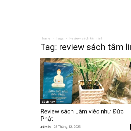
Đình Trung
Khóa Học
Sách Hay
B
Home
Tags
Review sách tâm linh
Tag: review sách tâm l
Sách hay
Review sách Làm việc như Đức
Phật
admin
-
26 Tháng 12, 2023