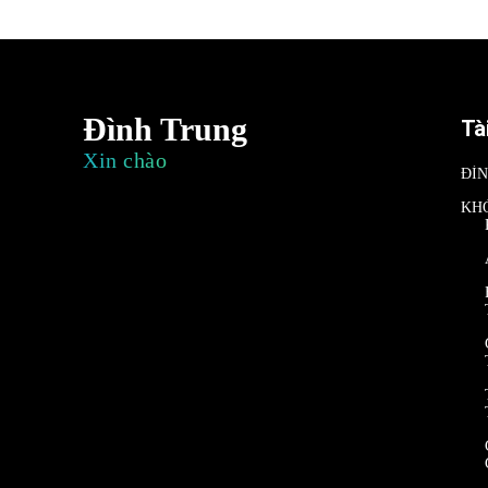
Đình Trung
Tà
Xin chào
ĐÌ
KH