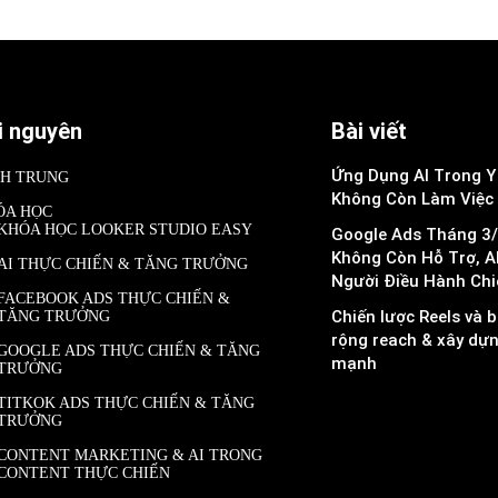
i nguyên
Bài viết
Ứng Dụng AI Trong Y 
NH TRUNG
Không Còn Làm Việc
ÓA HỌC
KHÓA HỌC LOOKER STUDIO EASY
Google Ads Tháng 3/
Không Còn Hỗ Trợ, A
AI THỰC CHIẾN & TĂNG TRƯỞNG
Người Điều Hành Chi
FACEBOOK ADS THỰC CHIẾN &
Chiến lược Reels và b
TĂNG TRƯỞNG
rộng reach & xây dự
GOOGLE ADS THỰC CHIẾN & TĂNG
mạnh
TRƯỞNG
TITKOK ADS THỰC CHIẾN & TĂNG
TRƯỞNG
CONTENT MARKETING & AI TRONG
CONTENT THỰC CHIẾN