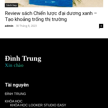
Sách hay
Review sách Chiến lược đại dương xanh –
Tạo khoảng trống thị trường
admin
-
30 Tháng 8, 2023
0
Đình Trung
Xin chào
Tài nguyên
ĐÌNH TRUNG
KHÓA HỌC
KHÓA HỌC LOOKER STUDIO EASY