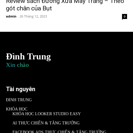
Review sách Đường Xưa Mây Trắng – Theo
gót chân của Bụt
admin
-
26 Tháng 12, 2023
0
Đình Trung
Xin chào
Tài nguyên
ĐÌNH TRUNG
KHÓA HỌC
KHÓA HỌC LOOKER STUDIO EASY
AI THỰC CHIẾN & TĂNG TRƯỞNG
FACEBOOK ADS THỰC CHIẾN & TĂNG TRƯỞNG