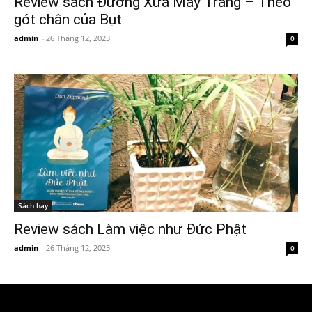
Review sách Đường Xưa Mây Trắng – Theo
gót chân của Bụt
admin
-
26 Tháng 12, 2023
0
Sách hay
Review sách Làm việc như Đức Phật
admin
-
26 Tháng 12, 2023
0