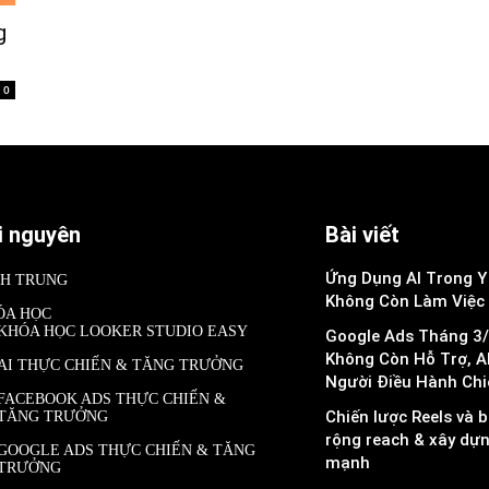
g
0
i nguyên
Bài viết
Ứng Dụng AI Trong Y 
NH TRUNG
Không Còn Làm Việc
ÓA HỌC
KHÓA HỌC LOOKER STUDIO EASY
Google Ads Tháng 3/
Không Còn Hỗ Trợ, A
AI THỰC CHIẾN & TĂNG TRƯỞNG
Người Điều Hành Chi
FACEBOOK ADS THỰC CHIẾN &
Chiến lược Reels và b
TĂNG TRƯỞNG
rộng reach & xây dự
GOOGLE ADS THỰC CHIẾN & TĂNG
mạnh
TRƯỞNG