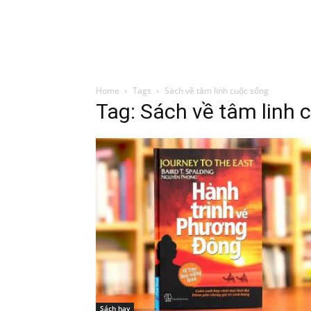
Đình Trung
Khóa Học
Sách Hay
B
Home
Tags
Sách về tâm linh cuộc sống
Tag: Sách về tâm linh 
Sách hay