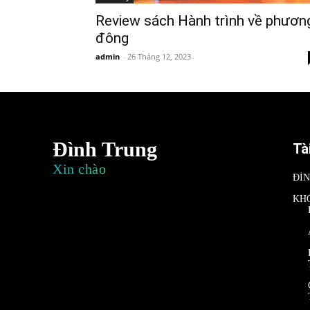
Review sách Hành trình về phươn
đông
admin
-
26 Tháng 12, 2023
Đình Trung
Tà
Xin chào
ĐÌ
KH