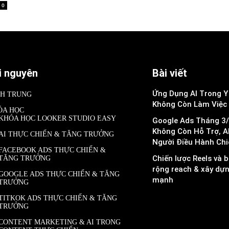
0
i nguyên
Bài viết
Ứng Dụng AI Trong Y 
NH TRUNG
Không Còn Làm Việc
ÓA HỌC
KHÓA HỌC LOOKER STUDIO EASY
Google Ads Tháng 3/
Không Còn Hỗ Trợ, A
AI THỰC CHIẾN & TĂNG TRƯỞNG
Người Điều Hành Chi
FACEBOOK ADS THỰC CHIẾN &
Chiến lược Reels và b
TĂNG TRƯỞNG
rộng reach & xây dự
GOOGLE ADS THỰC CHIẾN & TĂNG
mạnh
TRƯỞNG
TITKOK ADS THỰC CHIẾN & TĂNG
TRƯỞNG
CONTENT MARKETING & AI TRONG