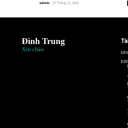
admin
-
27 Tháng 12, 2023
Đình Trung
Tà
Xin chào
ĐÌ
KH