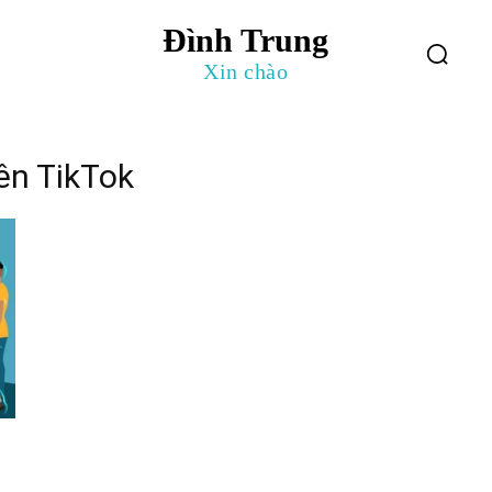
Đình Trung
log
Giới Thiệu
Xin chào
ên TikTok