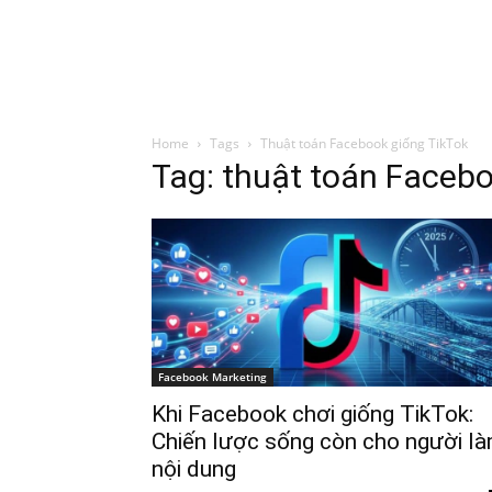
Đình Trung
Khóa Học
Sách Hay
B
Home
Tags
Thuật toán Facebook giống TikTok
Tag: thuật toán Facebo
Facebook Marketing
Khi Facebook chơi giống TikTok:
Chiến lược sống còn cho người l
nội dung