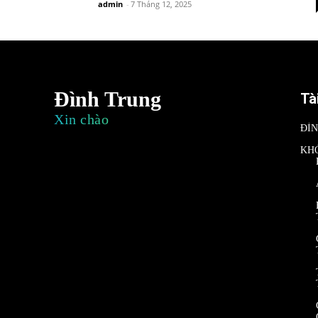
admin
-
7 Tháng 12, 2025
Đình Trung
Tà
Xin chào
ĐÌ
KH