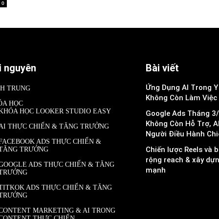
0
i nguyên
Bài viết
Ứng Dụng AI Trong Y 
NH TRUNG
Không Còn Làm Việc
ÓA HỌC
KHÓA HỌC LOOKER STUDIO EASY
Google Ads Tháng 3/
Không Còn Hỗ Trợ, A
AI THỰC CHIẾN & TĂNG TRƯỞNG
Người Điều Hành Chi
FACEBOOK ADS THỰC CHIẾN &
Chiến lược Reels và b
TĂNG TRƯỞNG
rộng reach & xây dự
GOOGLE ADS THỰC CHIẾN & TĂNG
mạnh
TRƯỞNG
TITKOK ADS THỰC CHIẾN & TĂNG
TRƯỞNG
CONTENT MARKETING & AI TRONG
CONTENT THỰC CHIẾN