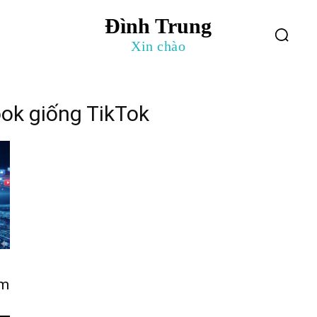
Đình Trung
log
Giới Thiệu
Xin chào
ok giống TikTok
àm