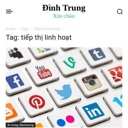
Đình Trung
Xin chào
Home
Tags
Tiếp thị linh hoạt
Tag: tiếp thị linh hoạt
AI trong Marketing