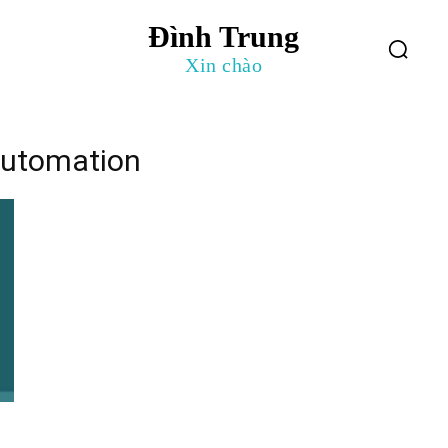
Đình Trung
log
Giới Thiệu
Xin chào
 automation