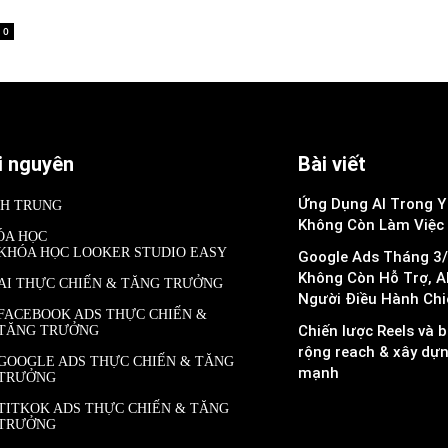
0
i nguyên
Bài viết
Ứng Dụng AI Trong Y 
NH TRUNG
Không Còn Làm Việc
ÓA HỌC
KHÓA HỌC LOOKER STUDIO EASY
Google Ads Tháng 3/
Không Còn Hỗ Trợ, A
AI THỰC CHIẾN & TĂNG TRƯỞNG
Người Điều Hành Chi
FACEBOOK ADS THỰC CHIẾN &
Chiến lược Reels và b
TĂNG TRƯỞNG
rộng reach & xây dự
GOOGLE ADS THỰC CHIẾN & TĂNG
mạnh
TRƯỞNG
TITKOK ADS THỰC CHIẾN & TĂNG
TRƯỞNG