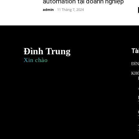
automation tại doanh nghiệp
admin
-
11 Tháng 7, 2024
Đình Trung
Tà
Xin chào
ĐÌ
KH