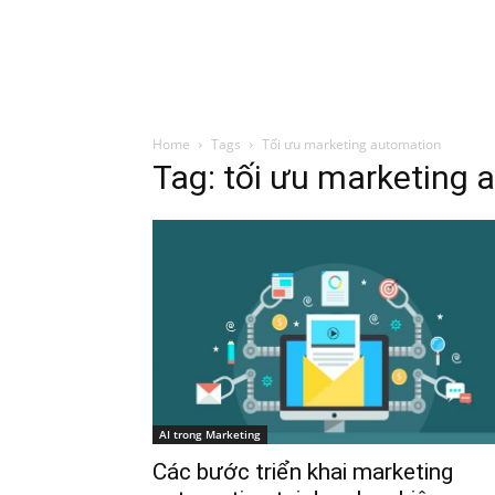
Đình Trung
Khóa Học
Sách Hay
B
Home
Tags
Tối ưu marketing automation
Tag: tối ưu marketing
AI trong Marketing
Các bước triển khai marketing