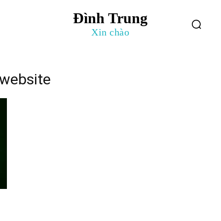
Đình Trung
log
Giới Thiệu
Xin chào
 website