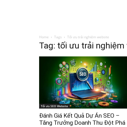
Đình Trung
Khóa Học
Sách Hay
B
Home
Tags
Tối ưu trải nghiệm website
Tag: tối ưu trải nghiệm
Tối ưu SEO Website
Đánh Giá Kết Quả Dự Án SEO –
Tăng Trưởng Doanh Thu Đột Phá