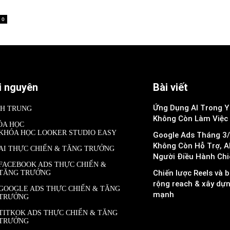
0
i nguyên
Bài viết
Ứng Dụng AI Trong Y 
NH TRUNG
Không Còn Làm Việc
ÓA HỌC
KHÓA HỌC LOOKER STUDIO EASY
Google Ads Tháng 3/
Không Còn Hỗ Trợ, A
AI THỰC CHIẾN & TĂNG TRƯỞNG
Người Điều Hành Chi
FACEBOOK ADS THỰC CHIẾN &
Chiến lược Reels và b
TĂNG TRƯỞNG
rộng reach & xây dự
GOOGLE ADS THỰC CHIẾN & TĂNG
mạnh
TRƯỞNG
TITKOK ADS THỰC CHIẾN & TĂNG
TRƯỞNG