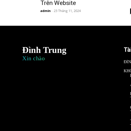
Trên Website
admin
-
23 Tháng 11, 2024
Đình Trung
Tà
Xin chào
ĐÌ
KH