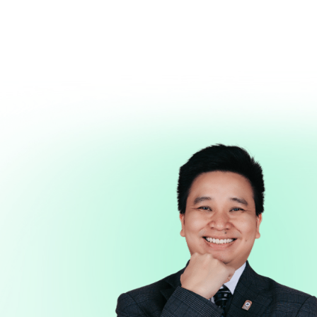
Đình Trung
Khóa Học
Sách Hay
B