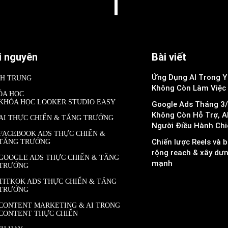
i nguyên
Bài viết
Ứng Dụng AI Trong Y 
NH TRUNG
Không Còn Làm Việc
ÓA HỌC
KHÓA HỌC LOOKER STUDIO EASY
Google Ads Tháng 3/
Không Còn Hỗ Trợ, A
AI THỰC CHIẾN & TĂNG TRƯỞNG
Người Điều Hành Chi
FACEBOOK ADS THỰC CHIẾN &
Chiến lược Reels và b
TĂNG TRƯỞNG
rộng reach & xây dự
GOOGLE ADS THỰC CHIẾN & TĂNG
mạnh
TRƯỞNG
TITKOK ADS THỰC CHIẾN & TĂNG
TRƯỞNG
CONTENT MARKETING & AI TRONG
CONTENT THỰC CHIẾN