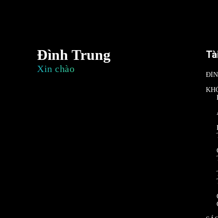
Đình Trung
Tà
Xin chào
ĐÌ
KH