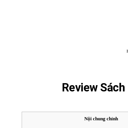
Đình Trung
Khóa Học
Sách Hay
B
Review Sách 
Nội chung chính