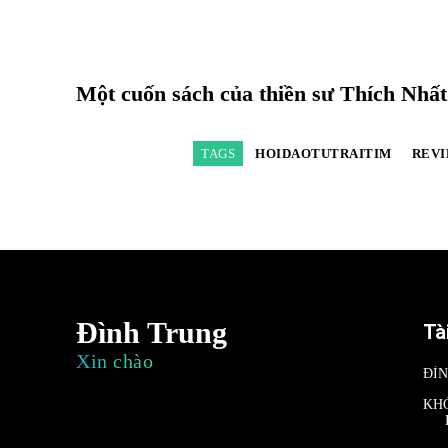
Một cuốn sách của thiền sư Thích Nhấ
TAGS
HOIDAOTUTRAITIM
REVI
Đình Trung
Tà
Xin chào
ĐÌ
KH