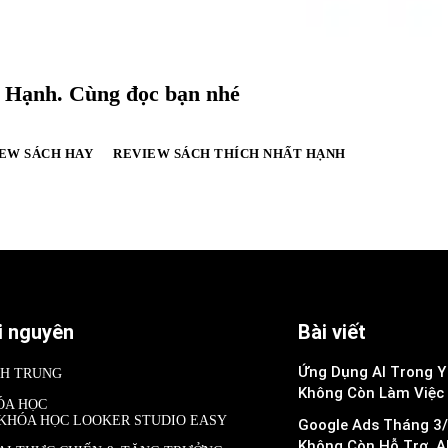
t Hạnh. Cùng đọc bạn nhé
EW SÁCH HAY
REVIEW SÁCH THÍCH NHẤT HẠNH
i nguyên
Bài viết
Ứng Dụng AI Trong Y 
NH TRUNG
Không Còn Làm Việc
ÓA HỌC
KHÓA HỌC LOOKER STUDIO EASY
Google Ads Tháng 3/
Không Còn Hỗ Trợ, A