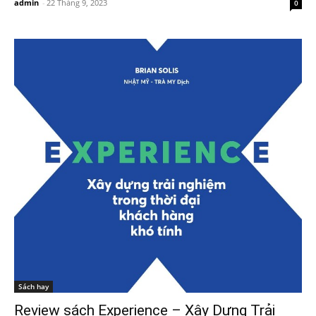
admin
-
22 Tháng 9, 2023
0
Sách hay
Review sách Experience – Xây Dựng Trải