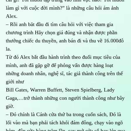
làm gì với cuộc đời mình?” là những câu hỏi ám ảnh
Alex.
– Rồi anh băt đầu đi tìm câu hỏi với việc tham gia
chương trình Hãy chọn giá đúng và nhận được phần
thưởng chiếc du thuyền, anh bán đi và thu về 16.000đô
la.
Từ đó Alex bắt đầu hành trình theo đuổi mục tiêu của
mình, anh đã gặp gỡ để phỏng vấn được hàng loạt
những doanh nhân, nghệ sĩ, tác giả thành công trên thế
giới như
Bill Gates, Warren Buffett, Steven Spielberg, Lady
Gaga,…trở thành những con người thành công như bây
giờ.
– Đó chính là Cánh cửa thứ ba trong cuốn sách, Đó là
lối vào mà bạn phải tách khỏi đám đông, chạy vào ngõ
hẻm, đập cửa hàng trăm lần, cạy mở cửa sổ hay lẻn qua