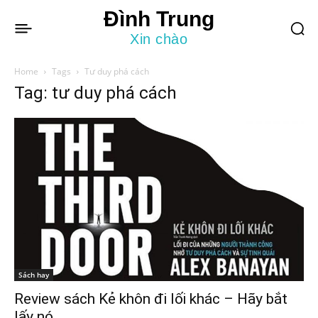
Đình Trung
Xin chào
Home
Tags
Tư duy phá cách
Tag: tư duy phá cách
Sách hay
Review sách Kẻ khôn đi lối khác – Hãy bắt
lấy nó