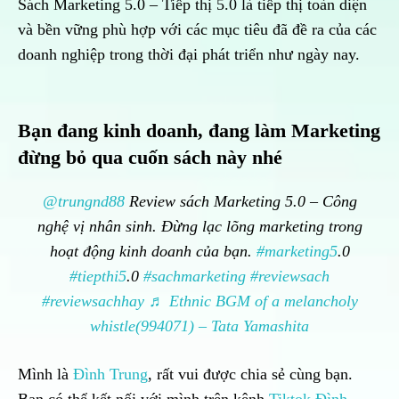
Sách Marketing 5.0 – Tiếp thị 5.0 là tiếp thị toàn diện
và bền vững phù hợp với các mục tiêu đã đề ra của các
doanh nghiệp trong thời đại phát triển như ngày nay.
Bạn đang kinh doanh, đang làm Marketing
đừng bỏ qua cuốn sách này nhé
@trungnd88
Review sách Marketing 5.0 – Công
nghệ vị nhân sinh. Đừng lạc lõng marketing trong
hoạt động kinh doanh của bạn.
#marketing5
.0
#tiepthi5
.0
#sachmarketing
#reviewsach
#reviewsachhay
♬ Ethnic BGM of a melancholy
whistle(994071) – Tata Yamashita
Mình là
Đình Trung
, rất vui được chia sẻ cùng bạn.
Bạn có thể kết nối với mình trên kênh
Tiktok Đình