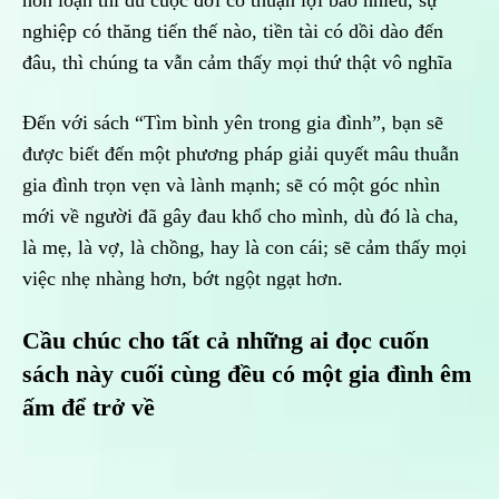
hỗn loạn thì dù cuộc đời có thuận lợi bao nhiêu, sự
nghiệp có thăng tiến thế nào, tiền tài có dồi dào đến
đâu, thì chúng ta vẫn cảm thấy mọi thứ thật vô nghĩa
Đến với sách “Tìm bình yên trong gia đình”, bạn sẽ
được biết đến một phương pháp giải quyết mâu thuẫn
gia đình trọn vẹn và lành mạnh; sẽ có một góc nhìn
mới về người đã gây đau khổ cho mình, dù đó là cha,
là mẹ, là vợ, là chồng, hay là con cái; sẽ cảm thấy mọi
việc nhẹ nhàng hơn, bớt ngột ngạt hơn.
Cầu chúc cho tất cả những ai đọc cuốn
sách này cuối cùng đều có một gia đình êm
ấm để trở về