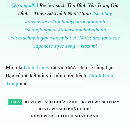
@trungnd88
Review sách Tìm Bình Yên Trong Gia
Đình – Thiền Sư Thích Nhất Hạnh
#sachhay
#reviewsach
#timbinhyentronggiadinh
#suonglangmai
#thiensuthichnhathanh
#docsachmoingay
#sachphat
♬ Moist and fantastic
Japanese style song – Hozumi
Mình là
Đình Trung
, rất vui được chia sẻ cùng bạn.
Bạn có thể kết nối với mình trên kênh
Tiktok Đình
Trung
nhé
TAGS
REVIEW SÁCH CHỮA LÀNH
REVIEW SÁCH HAY
REVIEW SÁCH PHẬT PHÁP
REVIEW SÁCH THÍCH NHẤT HẠNH