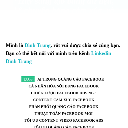
“Hãy sáng tạo bằng dữ liệu,
kể chuyện bằng cảm xúc, và
để AI Facebook tìm đến trái
tim người mua
Mình là
Đình Trung
, rất vui được chia sẻ cùng bạn.
Bạn có thể kết nối với mình trên kênh
Linkedin
Đình Trung
TAGS
AI TRONG QUẢNG CÁO FACEBOOK
CÁ NHÂN HÓA NỘI DUNG FACEBOOK
CHIẾN LƯỢC FACEBOOK ADS 2025
CONTENT CẢM XÚC FACEBOOK
PHÂN PHỐI QUẢNG CÁO FACEBOOK
THUẬT TOÁN FACEBOOK MỚI
TỐI ƯU CONTENT VIDEO FACEBOOK ADS
TỐI ƯU QUẢNG CÁO FACEBOOK