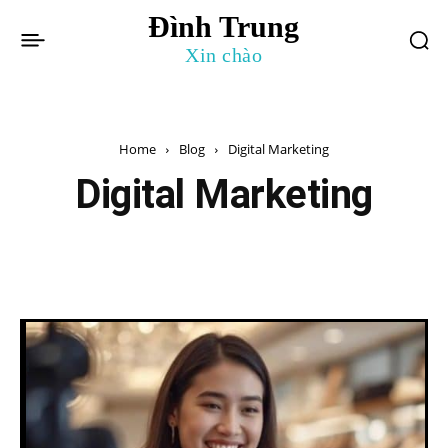
Đình Trung
Xin chào
Home
Blog
Digital Marketing
Digital Marketing
I trong Marketing
Chuyện kinh doanh
Facebook Marketin