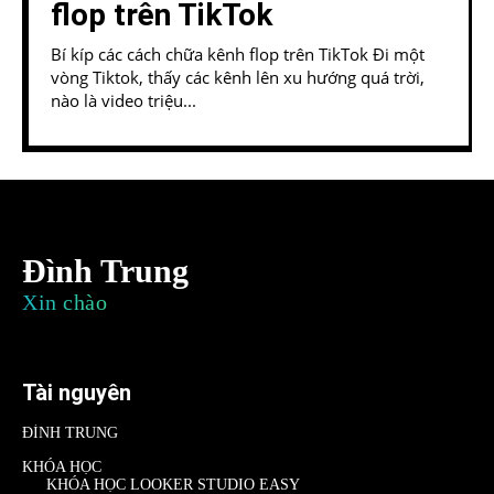
flop trên TikTok
Bí kíp các cách chữa kênh flop trên TikTok Đi một
vòng Tiktok, thấy các kênh lên xu hướng quá trời,
nào là video triệu...
Đình Trung
Xin chào
Tài nguyên
ĐÌNH TRUNG
KHÓA HỌC
KHÓA HỌC LOOKER STUDIO EASY