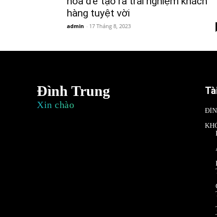
hóa để tạo ra trải nghiệm khách
hàng tuyệt vời
admin
-
17 Tháng 8, 2023
Đình Trung
Tà
Xin chào
ĐÌ
KH