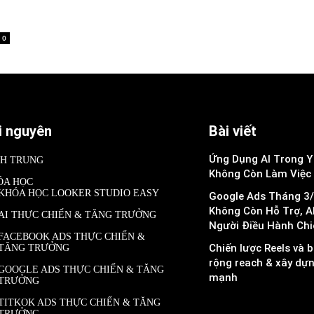
0
i nguyên
Bài viết
Ứng Dụng AI Trong Y 
NH TRUNG
Không Còn Làm Việc
ÓA HỌC
KHÓA HỌC LOOKER STUDIO EASY
Google Ads Tháng 3/
Không Còn Hỗ Trợ, A
AI THỰC CHIẾN & TĂNG TRƯỞNG
Người Điều Hành Chi
FACEBOOK ADS THỰC CHIẾN &
Chiến lược Reels và b
TĂNG TRƯỞNG
rộng reach & xây dự
GOOGLE ADS THỰC CHIẾN & TĂNG
mạnh
TRƯỞNG
TITKOK ADS THỰC CHIẾN & TĂNG
TRƯỞNG