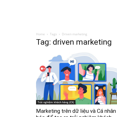
Đình Trung
Khóa Học
Sách Hay
B
Home
Tags
Driven marketing
Tag: driven marketing
Trải nghiệm khách hàng (CX)
Marketing trên dữ liệu và Cá nhân