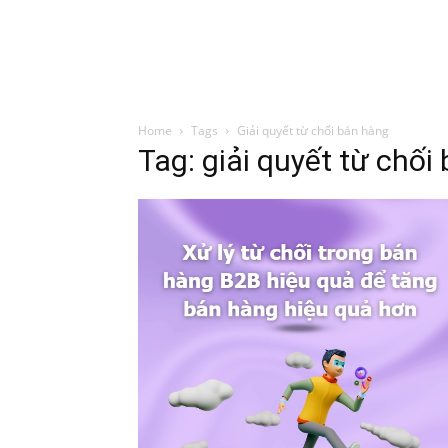
Đình Trung
Khóa Học
Sách Hay
B
Home
Tags
Giải quyết từ chối bán hàng
Tag: giải quyết từ chối