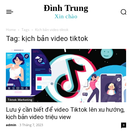
Đình Trung
Xin chào
Home
Tags
Kịch bản video tiktok
Tag: kịch bản video tiktok
Tiktok Marketing
Lưu ý cần biết để video Tiktok lên xu hướng,
kịch bản video triệu view
admin
-
3 Tháng 7, 2023
0