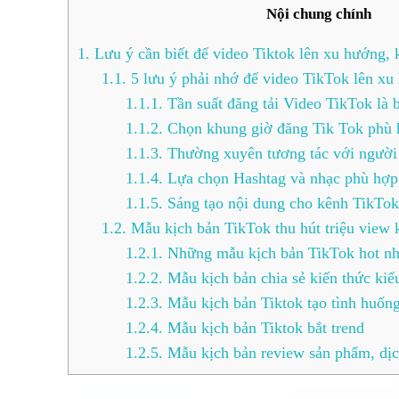
Nội chung chính
1.
Lưu ý cần biết để video Tiktok lên xu hướng, k
1.1.
5 lưu ý phải nhớ để video TikTok lên xu
1.1.1.
Tần suất đăng tải Video TikTok là 
1.1.2.
Chọn khung giờ đăng Tik Tok phù
1.1.3.
Thường xuyên tương tác với người
1.1.4.
Lựa chọn Hashtag và nhạc phù hợp
1.1.5.
Sáng tạo nội dung cho kênh TikTok
1.2.
Mẫu kịch bản TikTok thu hút triệu view 
1.2.1.
Những mẫu kịch bản TikTok hot nh
1.2.2.
Mẫu kịch bản chia sẻ kiến thức kiể
1.2.3.
Mẫu kịch bản Tiktok tạo tình huống
1.2.4.
Mẫu kịch bản Tiktok bắt trend
1.2.5.
Mẫu kịch bản review sản phẩm, dịc