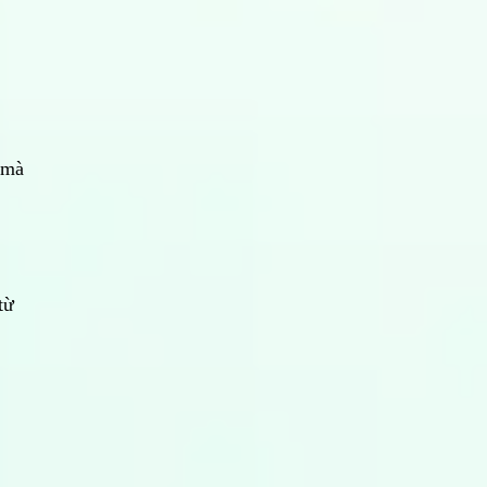
 mà
từ