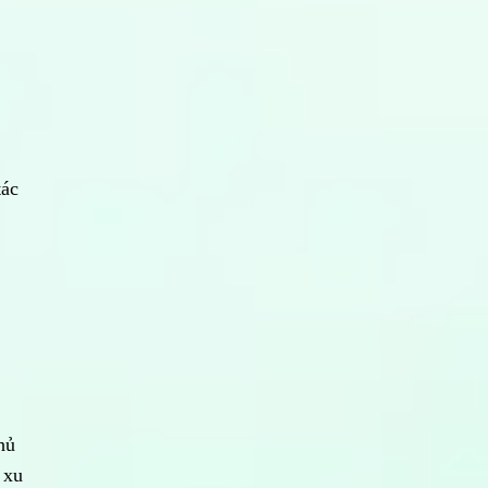
tác
hủ
 xu