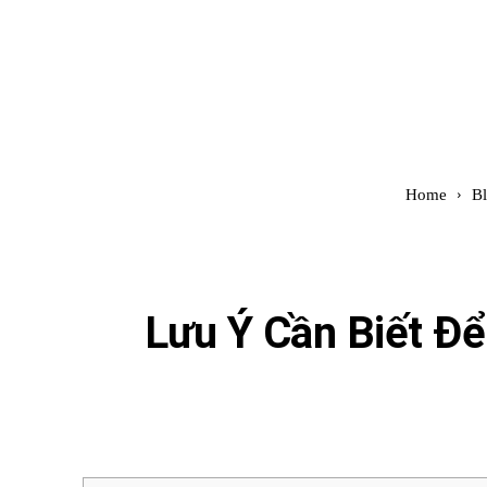
Đình Trung
Khóa Học
Sách Hay
B
Home
B
Lưu Ý Cần Biết Để