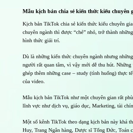
Mẫu kịch bản chia sẻ kiến thức kiểu chuyên 
Kịch bản TikTok chia sẻ kiến thức kiểu chuyên gia
chuyên ngành thì được “chẻ” nhỏ, trở thành những
hình thức giải trí.
Dù là những kiến thức chuyên ngành nhưng những 
người rất quan tâm, vì vậy mới dễ thu hút. Những 
ghép thêm những case – study (tình huống) thực tế
của video.
Mẫu kịch bản TikTok như một chuyên gian rất phù 
lĩnh vực như dịch vụ, giáo dục, Marketing, tài ch
Một số kênh TikTok theo dạng kịch bản này khá th
Huy, Trang Ngân hàng, Dược sĩ Tống Đức, Toán 