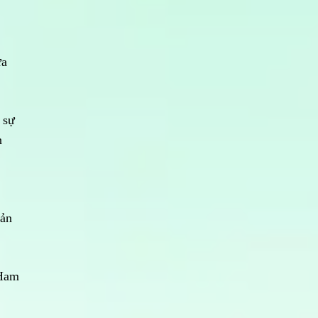
ừa
 sự
n
hản
 Ham