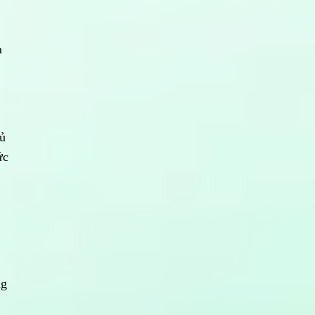
a
hủ
ức
ng