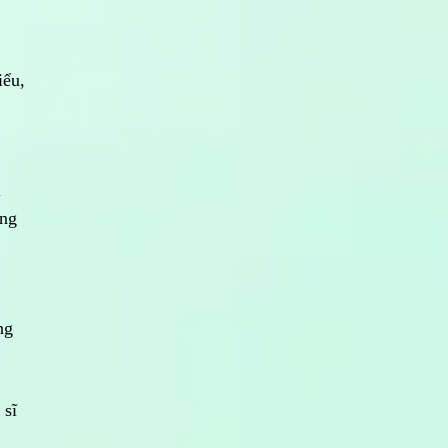
iểu,
i
ồng
ng
 sĩ