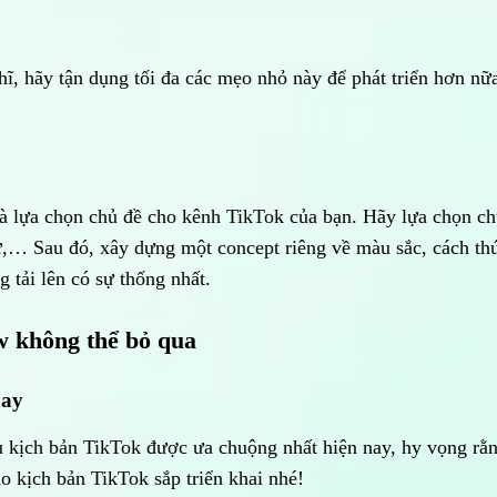
ĩ, hãy tận dụng tối đa các mẹo nhỏ này để phát triển hơn nữ
 là lựa chọn chủ đề cho kênh TikTok của bạn. Hãy lựa chọn c
sự,… Sau đó, xây dựng một concept riêng về màu sắc, cách th
g tải lên có sự thống nhất.
w không thể bỏ qua
nay
u kịch bản TikTok được ưa chuộng nhất hiện nay, hy vọng rằ
o kịch bản TikTok sắp triển khai nhé!