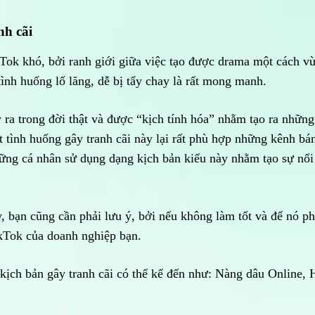
nh cãi
Tok khó, bởi ranh giới giữa việc tạo được drama một cách v
ình huống lố lăng, dễ bị tẩy chay là rất mong manh.
y ra trong đời thật và được “kịch tính hóa” nhằm tạo ra những
nt tình huống gây tranh cãi này lại rất phù hợp những kênh bá
ững cá nhân sử dụng dạng kịch bản kiểu này nhằm tạo sự nổi
y, bạn cũng cần phải lưu ý, bởi nếu không làm tốt và để nó p
TikTok của doanh nghiệp bạn.
 kịch bản gây tranh cãi có thể kể đến như: Nàng dâu Online,