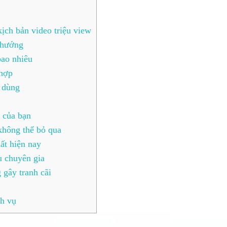
ịch bản video triệu view
 hướng
bao nhiêu
 hợp
 dùng
 của bạn
không thể bỏ qua
ất hiện nay
u chuyên gia
 gây tranh cãi
h vụ