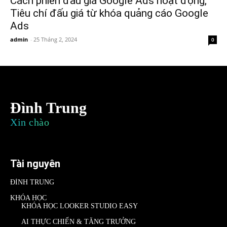
Cách phiên đấu giá Google Ads hoạt động,
Tiêu chí đấu giá từ khóa quảng cáo Google
Ads
admin
-
25 Tháng 2, 2024
0
Đình Trung
Xin chào
Tài nguyên
ĐÌNH TRUNG
KHÓA HỌC
KHÓA HỌC LOOKER STUDIO EASY
AI THỰC CHIẾN & TĂNG TRƯỞNG