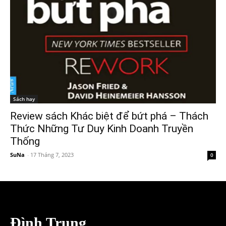
Sách hay
Review sách Khác biệt để bứt phá – Thách
Thức Những Tư Duy Kinh Doanh Truyền
Thống
SuNa
-
17 Tháng 7, 2023
0
Đình Trung