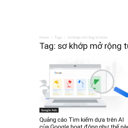
Đình Trung
Khóa Học
Sách Hay
B
Home
Tags
Sơ khớp mở rộng từ khóa
Tag: sơ khớp mở rộng 
Google Ads
Quảng cáo Tìm kiếm dựa trên AI
của Google hoạt động như thế nà