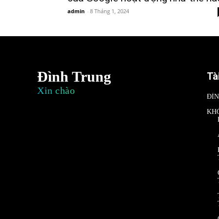
admin
-
8 Tháng 1, 2024
Đình Trung
Tà
Xin chào
ĐÌ
KH