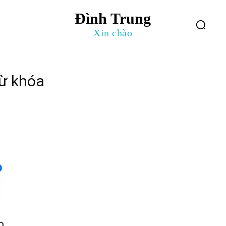
Đình Trung
log
Giới Thiệu
Xin chào
từ khóa
o