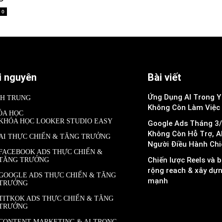
0
i nguyên
Bài viết
Ứng Dụng AI Trong Y 
NH TRUNG
Không Còn Làm Việc
ÓA HỌC
KHÓA HỌC LOOKER STUDIO EASY
Google Ads Tháng 3/
Không Còn Hỗ Trợ, A
AI THỰC CHIẾN & TĂNG TRƯỞNG
Người Điều Hành Chi
FACEBOOK ADS THỰC CHIẾN &
Chiến lược Reels và b
TĂNG TRƯỞNG
rộng reach & xây dự
GOOGLE ADS THỰC CHIẾN & TĂNG
mạnh
TRƯỞNG
TITKOK ADS THỰC CHIẾN & TĂNG
TRƯỞNG
CONTENT MARKETING & AI TRONG