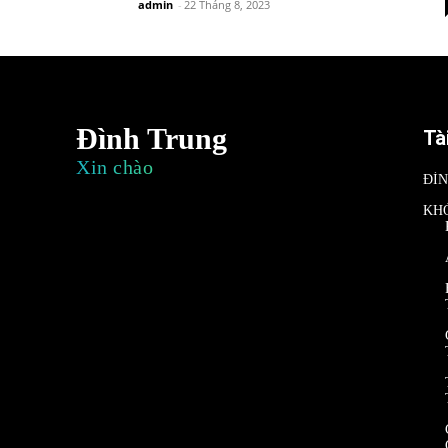
admin
-
22 Tháng 8, 2023
Đình Trung
Tà
Xin chào
ĐÌ
KH