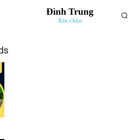
Đình Trung
log
Giới Thiệu
Xin chào
ads