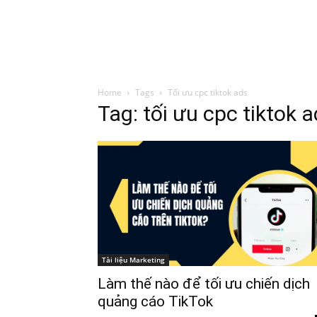
Đình Trung
Khóa Học
Sách Hay
B
Home
Tags
Tối ưu cpc tiktok ads
Tag: tối ưu cpc tiktok 
Tài liệu Marketing
Làm thế nào để tối ưu chiến dịch
quảng cáo TikTok