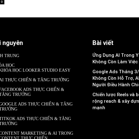
0
i nguyên
Bài viết
Ứng Dụng AI Trong Y 
NH TRUNG
Không Còn Làm Việc
ÓA HỌC
KHÓA HỌC LOOKER STUDIO EASY
Google Ads Tháng 3/
Không Còn Hỗ Trợ, A
AI THỰC CHIẾN & TĂNG TRƯỞNG
Người Điều Hành Chi
FACEBOOK ADS THỰC CHIẾN &
Chiến lược Reels và b
TĂNG TRƯỞNG
rộng reach & xây dự
GOOGLE ADS THỰC CHIẾN & TĂNG
mạnh
TRƯỞNG
TITKOK ADS THỰC CHIẾN & TĂNG
TRƯỞNG
CONTENT MARKETING & AI TRONG
CONTENT THỰC CHIẾN