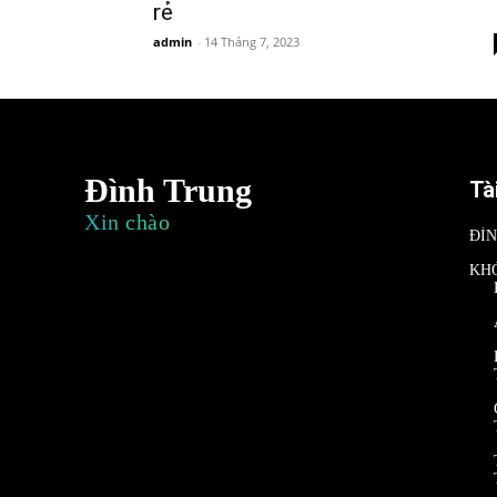
rẻ
admin
-
14 Tháng 7, 2023
Đình Trung
Tà
Xin chào
ĐÌ
KH