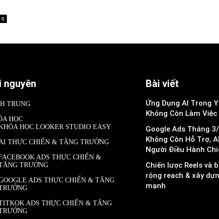
0
i nguyên
Bài viết
Ứng Dụng AI Trong Y 
NH TRUNG
Không Còn Làm Việc
ÓA HỌC
KHÓA HỌC LOOKER STUDIO EASY
Google Ads Tháng 3/
Không Còn Hỗ Trợ, A
AI THỰC CHIẾN & TĂNG TRƯỞNG
Người Điều Hành Chi
FACEBOOK ADS THỰC CHIẾN &
Chiến lược Reels và b
TĂNG TRƯỞNG
rộng reach & xây dự
GOOGLE ADS THỰC CHIẾN & TĂNG
mạnh
TRƯỞNG
TITKOK ADS THỰC CHIẾN & TĂNG
TRƯỞNG