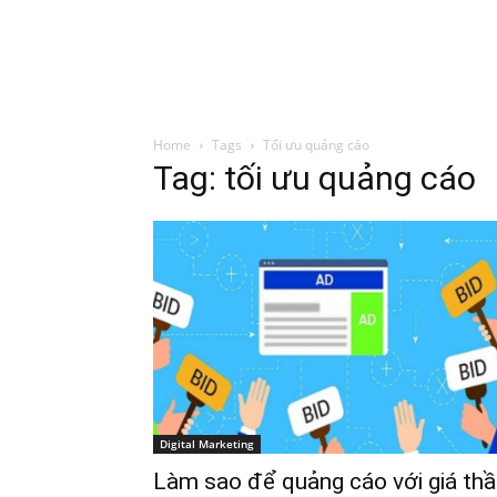
Đình Trung
Khóa Học
Sách Hay
B
Home
Tags
Tối ưu quảng cáo
Tag: tối ưu quảng cáo
Digital Marketing
Làm sao để quảng cáo với giá th