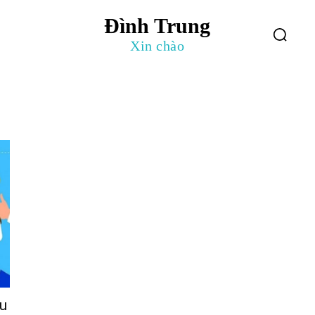
Đình Trung
log
Giới Thiệu
Xin chào
ầu