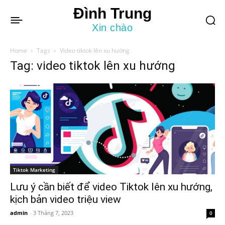
Đình Trung
Xin chào
Home
Tags
Video tiktok lên xu hướng
Tag: video tiktok lên xu hướng
Tiktok Marketing
Lưu ý cần biết để video Tiktok lên xu hướng,
kịch bản video triệu view
admin
-
3 Tháng 7, 2023
0