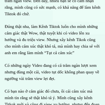
trăm ngàn view. Đến đây, nhiều bạn sẽ có cảm nhận
rằng, mình cũng có sức mạnh, có khả năng để làm kênh
Tiktok đó chứ.
Đúng thật nha, làm Kênh Tiktok luôn cho mình những
cảm giác thật Wow, thật tuyệt khi có video lên xu
hướng và đu triệu view. Nhưng xây kênh Tikok cũng
cho mình cảm xúc thật khó tả, mà mình hay chia sẻ với
anh em rằng làm mình “Tụt cả cảm xúc”
Có những ngày Video đang có cả trăm ngàn lượt xem
nhưng đùng một cái, video tụt dốc không phan quay về
ngưỡng vài trăm view lẹt đẹt.
Có bạn nào ở cảm giác đó chưa, ôi cái cảm xúc mà
mình tin rằng sẽ thật khó tả ý. Mình cũng xây kênh
Titkok mới và cũng đi view xu hướng, nhưng đến đoạn