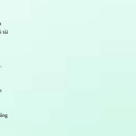
m
 tài
.
p
uảng