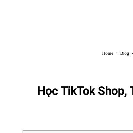
Đình Trung
Khóa Học
Sách Hay
B
Home
Blog
Học TikTok Shop, 