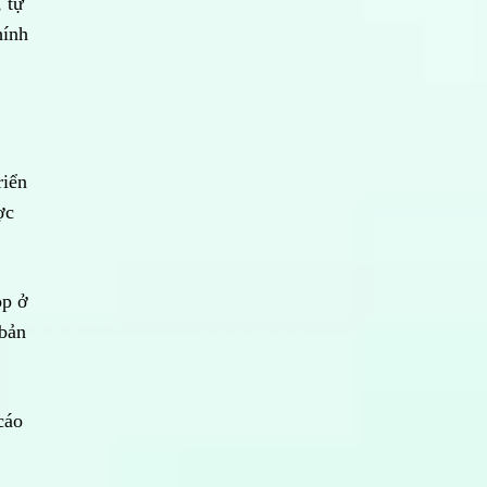
 tự
hính
riển
ợc
op ở
 bản
cáo