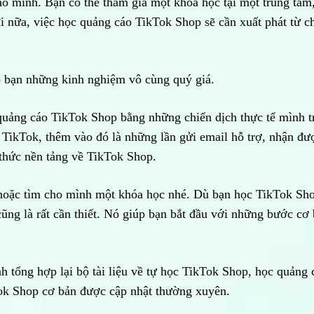
o mình. Bạn có thể tham gia một khóa học tại một trung tâm,
i nữa, việc học quảng cáo TikTok Shop sẽ cần xuất phát từ c
o bạn những kinh nghiệm vô cùng quý giá.
quảng cáo TikTok Shop bằng những chiến dịch thực tế mình t
o TikTok, thêm vào đó là những lần gửi email hỗ trợ, nhận đư
thức nền tảng về TikTok Shop.
hoặc tìm cho mình một khóa học nhé. Dù bạn học TikTok Sh
 cũng là rất cần thiết. Nó giúp bạn bắt đầu với những bước cơ
h tổng hợp lại bộ tài liệu về tự học TikTok Shop, học quảng 
Tok Shop cơ bản được cập nhật thường xuyên.