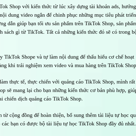
kTok Shop với kiến thức từ lúc xây dựng tài khoản ads, hướng
 nội dung video ngắn để chinh phục những mục tiêu phát triển
ớng dẫn giúp bạn tối ưu sản phẩm trên TikTok Shop, sản phẩ
 sách gì từ TikTok. Tất cả những kiến thức đó sẽ có trong bộ
y TikTok Shope và tự làm nội dung để thấu hiểu cơ chế hoạt
ng khi trải nghiệm xem video và mua hàng trên TikTok Shop
làm thực tế, thực chiến với quảng cáo TikTok Shop, mình rất
hop sẽ mang lại cho bạn những kiến thức cơ bản phù hợp, giú
ai chiến dịch quảng cáo TikTok Shop.
từ cộng đồng để hoàn thiện, bổ sung thêm tài liệu tự học q
 các bạn có được bộ tài liệu tự học TikTok Shop đầy đủ nhất.