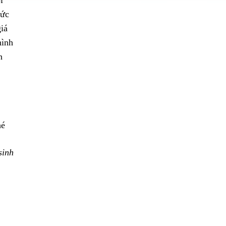
i
mức
iá
hình
n
é
sinh