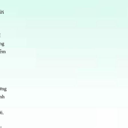
ời
ỉ
ng
hêm
ường
ảnh
ới.