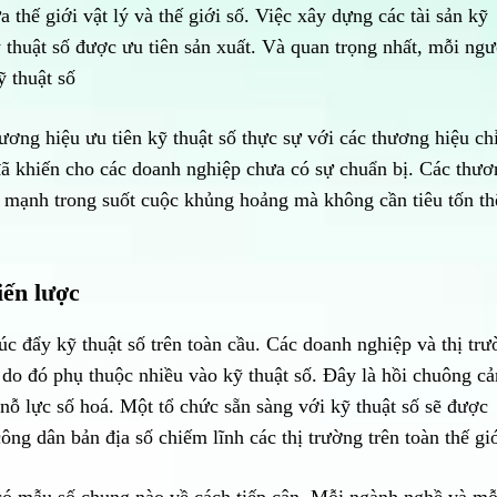
a thế giới vật lý và thế giới số. Việc xây dựng các tài sản kỹ
ỹ thuật số được ưu tiên sản xuất. Và quan trọng nhất, mỗi ngư
ỹ thuật số
ơng hiệu ưu tiên kỹ thuật số thực sự với các thương hiệu ch
đã khiến cho các doanh nghiệp chưa có sự chuẩn bị. Các thươ
ng mạnh trong suốt cuộc khủng hoảng mà không cần tiêu tốn t
iến lược
úc đẩy kỹ thuật số trên toàn cầu. Các doanh nghiệp và thị tr
à do đó phụ thuộc nhiều vào kỹ thuật số. Đây là hồi chuông c
 nỗ lực số hoá. Một tổ chức sẵn sàng với kỹ thuật số sẽ được
ông dân bản địa số chiếm lĩnh các thị trường trên toàn thế gi