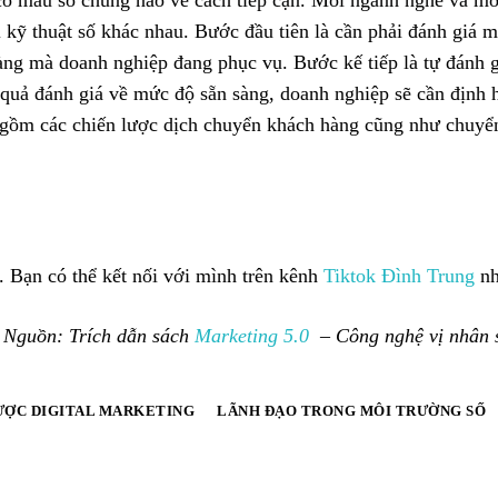
 có mẫu số chung nào về cách tiếp cận. Mỗi ngành nghề và mỗ
 kỹ thuật số khác nhau. Bước đầu tiên là cần phải đánh giá 
àng mà doanh nghiệp đang phục vụ. Bước kế tiếp là tự đánh g
t quả đánh giá về mức độ sẵn sàng, doanh nghiệp sẽ cần định 
ao gồm các chiến lược dịch chuyển khách hàng cũng như chuyể
n. Bạn có thể kết nối với mình trên kênh
Tiktok Đình Trung
nh
Nguồn: Trích dẫn sách
Marketing 5.0
– Công nghệ vị nhân 
ƯỢC DIGITAL MARKETING
LÃNH ĐẠO TRONG MÔI TRƯỜNG SỐ