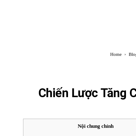
Đình Trung
Khóa Học
Sách Hay
B
Home
Blo
Chiến Lược Tăng 
Nội chung chính