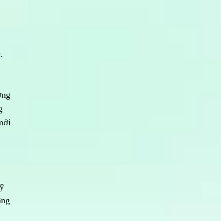
.
ơng
g
mới
kỹ
ầng