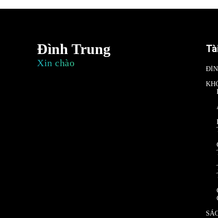
Đình Trung
Tà
Xin chào
ĐÌ
KH
SÁ