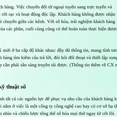
h hàng. Việc chuyển đổi từ ngoại tuyến sang trực tuyến và
bị rời rạc và hoạt động độc lập. Khách hàng không được nhận
 di chuyển giữa các kênh. Với số hóa, trải nghiệm khách hàng
 của các phần, cuối cùng cũng có thể hoàn toàn thực hiện được
X mới ở ba cấp độ khác nhau: đầy đủ thông tin, mang tính tư
 hàng tìm kiếm câu trả lời, đòi hỏi đối thoại và thiết lập xun
 cần phải sẵn sàng truyền tải được. (Thông tin thêm về CX 
 kỹ thuật số
ành tất cả các nguồn lực để phục vụ nhu cầu của khách hàng 
i nằm ở việc là một công ty công nghệ cao hay có cơ sở hạ t
 nhìn và chiến lược tổng thể số hóa mọi thử ngay từ cốt lõi.