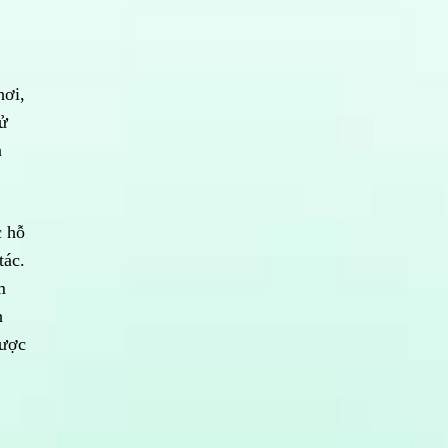
hơi,
sử
à
c hỗ
tác.
m
h
được