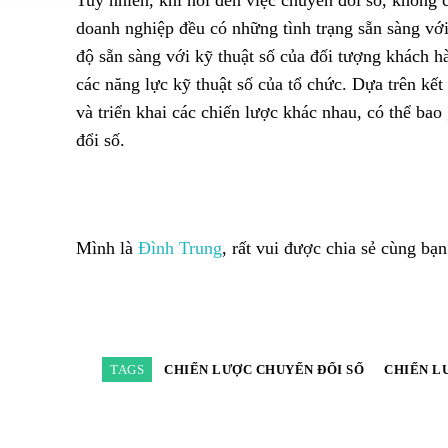
Tuy nhiên, khi nói đến việc chuyển đổi số, không
doanh nghiệp đều có những tình trạng sẵn sàng với
độ sẵn sàng với kỹ thuật số của đối tượng khách h
các năng lực kỹ thuật số của tổ chức. Dựa trên kế
và triển khai các chiến lược khác nhau, có thể b
đổi số.
Mình là
Đình Trung
, rất vui được chia sẻ cùng bạ
TAGS
CHIẾN LƯỢC CHUYỂN ĐỔI SỐ
CHIẾN L