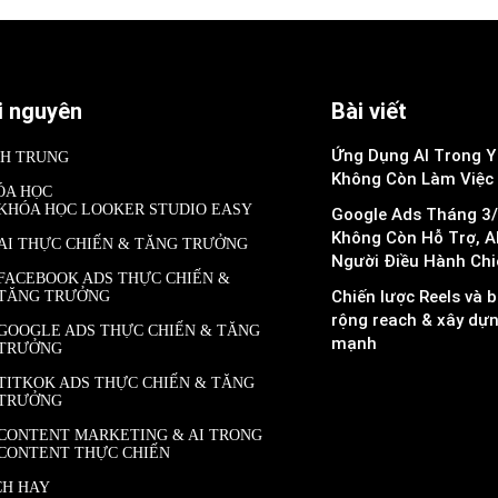
i nguyên
Bài viết
Ứng Dụng AI Trong Y 
NH TRUNG
Không Còn Làm Việc
ÓA HỌC
KHÓA HỌC LOOKER STUDIO EASY
Google Ads Tháng 3/
Không Còn Hỗ Trợ, A
AI THỰC CHIẾN & TĂNG TRƯỞNG
Người Điều Hành Chi
FACEBOOK ADS THỰC CHIẾN &
Chiến lược Reels và b
TĂNG TRƯỞNG
rộng reach & xây dự
GOOGLE ADS THỰC CHIẾN & TĂNG
mạnh
TRƯỞNG
TITKOK ADS THỰC CHIẾN & TĂNG
TRƯỞNG
CONTENT MARKETING & AI TRONG
CONTENT THỰC CHIẾN
CH HAY