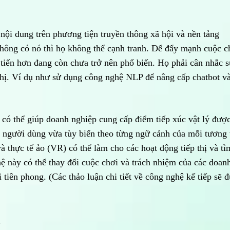
 nội dung trên phương tiện truyền thông xã hội và nền tảng
không có nó thì họ không thể cạnh tranh. Để đẩy mạnh cuộc c
 tiến hơn đang còn chưa trở nên phổ biến. Họ phải cân nhắc 
thị. Ví dụ như sử dụng công nghệ NLP để nâng cấp chatbot v
T có thể giúp doanh nghiệp cung cấp điểm tiếp xúc vật lý đượ
i người dùng vừa tùy biến theo từng ngữ cảnh của mỗi tương 
 thực tế ảo (VR) có thể làm cho các hoạt động tiếp thị và tì
ệ này có thể thay đổi cuộc chơi và trách nhiệm của các doan
tiên phong. (Các thảo luận chi tiết về công nghệ kế tiếp sẽ 
i