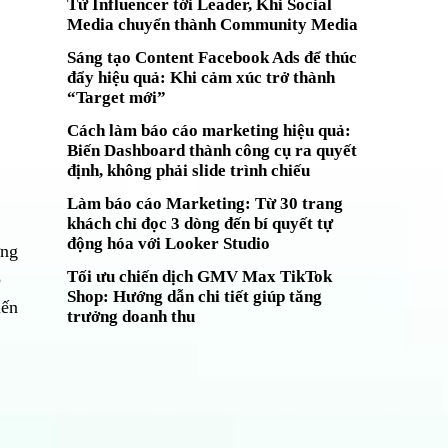
Từ Influencer tới Leader, Khi Social
Media chuyển thành Community Media
Sáng tạo Content Facebook Ads để thúc
đẩy hiệu quả: Khi cảm xúc trở thành
“Target mới”
Cách làm báo cáo marketing hiệu quả:
Biến Dashboard thành công cụ ra quyết
định, không phải slide trình chiếu
Làm báo cáo Marketing: Từ 30 trang
khách chỉ đọc 3 dòng đến bí quyết tự
động hóa với Looker Studio
ứng
Tối ưu chiến dịch GMV Max TikTok
p
Shop: Hướng dẫn chi tiết giúp tăng
iến
trưởng doanh thu