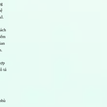
ng
hệ
AI.
cách
kiếm
ian
h.
hợp
ô tả
 phù