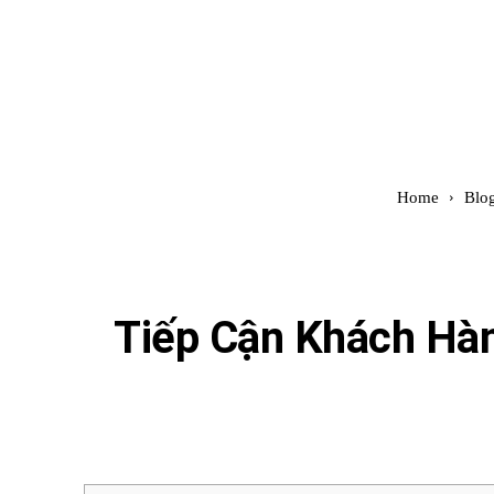
Đình Trung
Khóa Học
Sách Hay
B
Home
Blo
Tiếp Cận Khách Hà