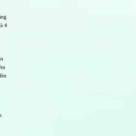
ảng
và 4
in
iệm
iếm
p