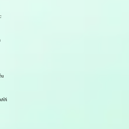
c
h
êu
gười