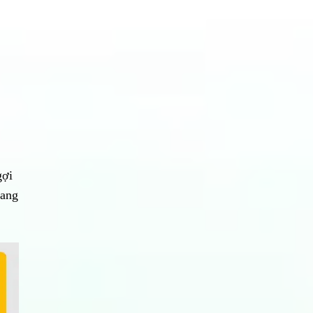
gợi
đang