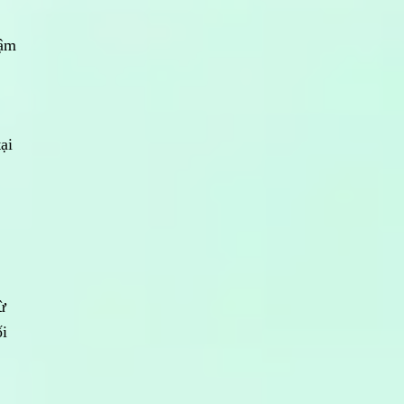
hậm
ại
ừ
ối